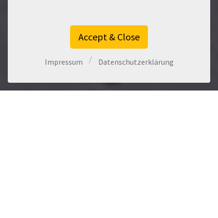
Accept & Close
/
Impressum
Datenschutzerklärung
INFOS ÜBER
Kurzinformationen zu unserer Softwarelösung:
expowand
— die cloudbasierte CRM Lösung für
Immobilienmakler.