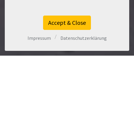
Accept & Close
/
Impressum
Datenschutzerklärung
INFOS ÜBER
Kurzinformationen zu unserer Softwarelösung:
expowand
— die cloudbasierte CRM Lösung für
Immobilienmakler.